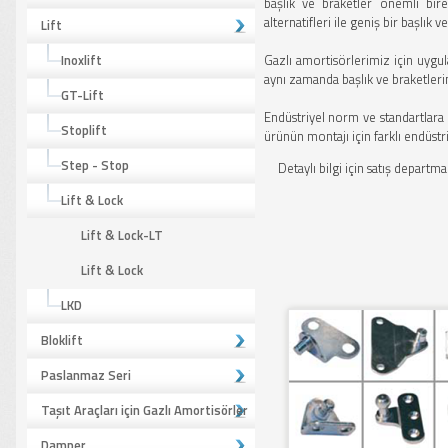
başlık ve braketler önemli bir
alternatifleri ile geniş bir başlı
Lift
Inoxlift
Gazlı amortisörlerimiz için uygul
aynı zamanda başlık ve braketleri
GT-Lift
Endüstriyel norm ve standartlara 
Stoplift
ürünün montajı için farklı endüstr
Step - Stop
Detaylı bilgi için satış departma
Lift & Lock
Lift & Lock-LT
Lift & Lock
LKD
Bloklift
Paslanmaz Seri
Taşıt Araçları için Gazlı Amortisörler
Damper