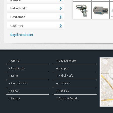
Hidrolik Lift
Destomat
Gazlı Yay
Başlık ve Braket
+
Ürünler
+
Gazlı Amortisör
+
Hakkımızda
+
Damper
+
Kalite
+
Hidrolik Lift
+
Grup Firmaları
+
Destomat
+
Güncel
+
Gazlı Yay
+
İletişim
+
Başlık ve Braket